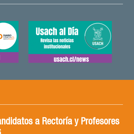
ndidatos a Rectoría y Profesores
NDO CON DRA. VICTORIA
6
BAL