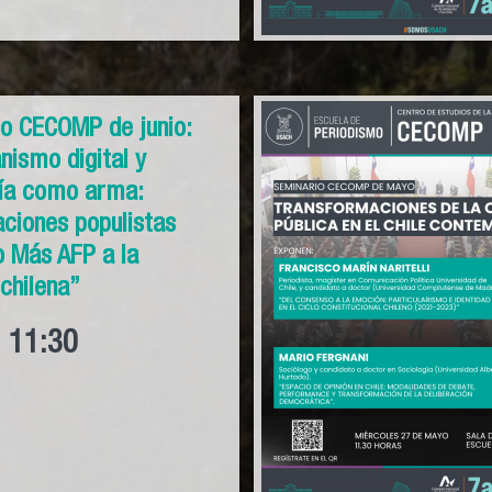
o CECOMP de junio:
nismo digital y
gía como arma:
aciones populistas
 Más AFP a la
 chilena”
11:30