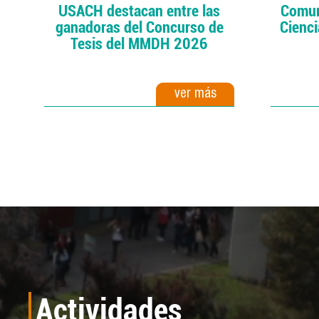
USACH destacan entre las
Comun
ganadoras del Concurso de
Cienci
Tesis del MMDH 2026
ver más
Actividades