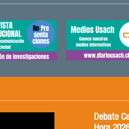
Debate Ca
CONVERSA
Hora 202
MENDIZA