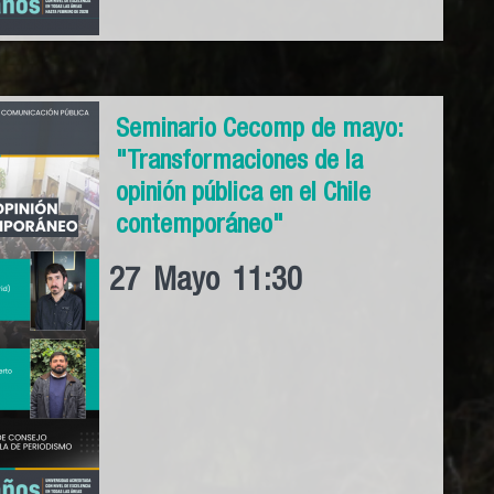
Seminario Cecomp de mayo:
"Transformaciones de la
opinión pública en el Chile
contemporáneo"
27
Mayo
11:30