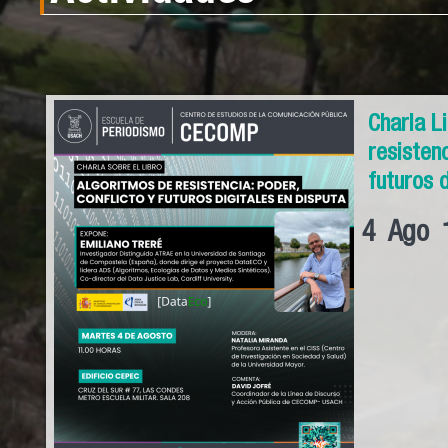
Charla L
resistenc
futuros 
4
Ago