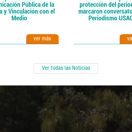
icación Pública de la
protección del peri
a y Vinculación con el
marcaron conversato
Medio
Periodismo USA
ver más
v
Ver todas las Noticias