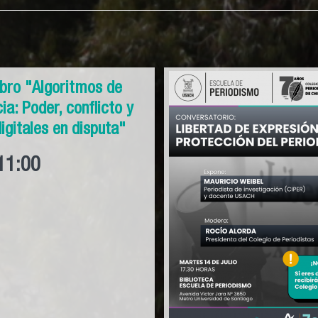
ibro "Algoritmos de
ia: Poder, conflicto y
digitales en disputa"
11:00