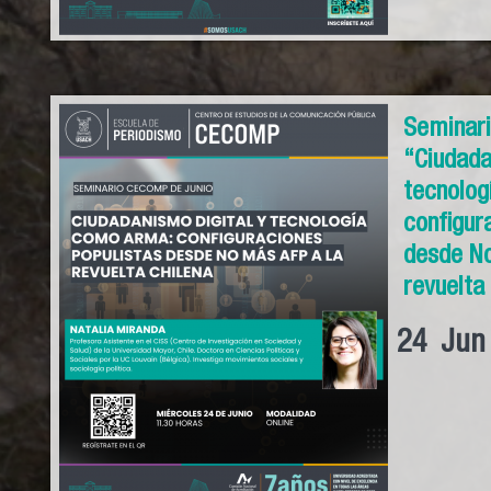
Seminari
“Ciudada
tecnolo
configur
desde No
revuelta
24
Jun