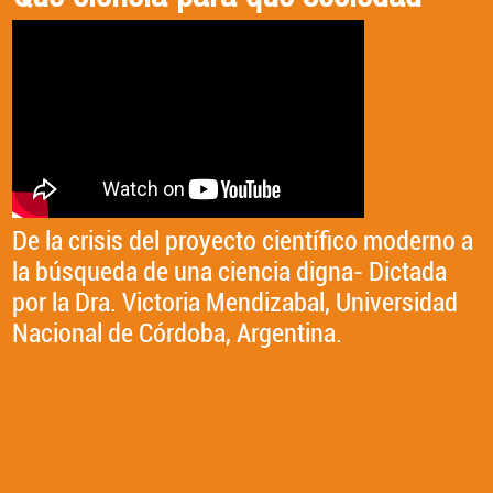
Profesores Hora 2026
VICTORIA MENDIZABAL
De la crisis del proyecto científico moderno a
la búsqueda de una ciencia digna- Dictada
UNA SALUD: "COMUNICAR LA SALUD EN
por la Dra. Victoria Mendizabal, Universidad
CLAVE PLANETARIA. REPENSAR EL
Nacional de Córdoba, Argentina.
BIENESTAR Y LOS CUIDADOS EN TIEMPOS
DE CRISIS GLOBAL". Dictada por la Dra.
Victoria Mendizabal, Universidad Nacional de
Córdoba, Argentina.