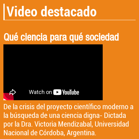
Video destacado
Debate Candidatos a Rectoría y
CONVERSANDO CON DRA.
Qué ciencia para qué sociedad
Profesores Hora 2026
VICTORIA MENDIZABAL
De la crisis del proyecto científico moderno a
la búsqueda de una ciencia digna- Dictada
UNA SALUD: "COMUNICAR LA SALUD EN
por la Dra. Victoria Mendizabal, Universidad
CLAVE PLANETARIA. REPENSAR EL
Nacional de Córdoba, Argentina.
BIENESTAR Y LOS CUIDADOS EN TIEMPOS