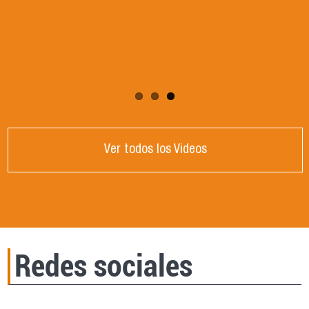
DE CRISIS GLOBAL". Dictada por la Dra.
Victoria Mendizabal, Universidad Nacional de
Córdoba, Argentina.
Ver todos los Videos
Redes sociales