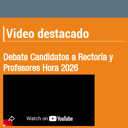
Video destacado
Debate Candidatos a Rectoría y
CONVERSANDO CON DRA.
Qué ciencia para qué sociedad
Profesores Hora 2026
VICTORIA MENDIZABAL
De la crisis del proyecto científico moderno a