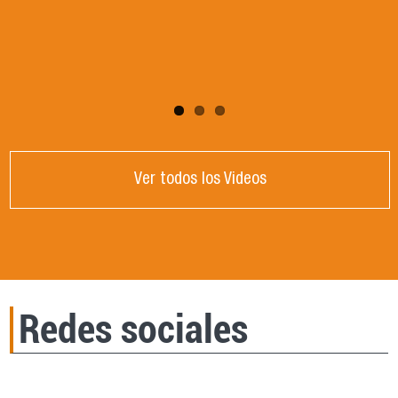
DE CRISIS GLOBAL". Dictada por la Dra.
Victoria Mendizabal, Universidad Nacional de
Córdoba, Argentina.
Ver todos los Videos
Redes sociales