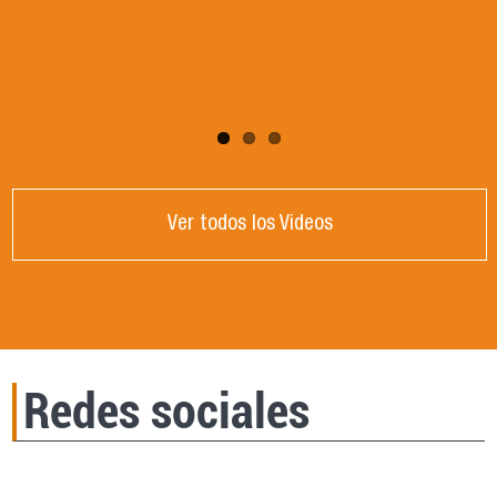
DE CRISIS GLOBAL". Dictada por la Dra.
Victoria Mendizabal, Universidad Nacional de
Córdoba, Argentina.
Ver todos los Videos
Redes sociales